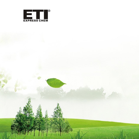
公
司
首
页
公
司
介
绍