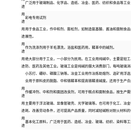
广泛用于玻璃制品、化学品、造纸、冶金、医药、纺织和食品等工业
途
用
彩电专用试剂
途
用
用于食品工业，作中和剂、膨松剂，如制造氨基酸、酱油和面制食品
途
展性。
用
作为洗涤剂用于羊毛漂洗，浴盐和医药用，鞣革中的碱剂。
途
用
绝大部分用于工业，一小部分为民用。在工业用纯碱中，主要是轻工、
途
防、医药及其他工业。玻璃工业是纯碱的摄大消费部门，每吨玻璃消耗
小苏打、硼砂、磷酸三钠等。冶金工业用作冶炼助熔剂、选矿用浮选
业用于原料皮的脱脂、中和铬鞣革和提高铬鞣液碱度。还用于生产合
用
作缓冲剂、中和剂和面团改良剂，可用于糕点和面制食品，按生产需
途
用
主要用于浮法玻璃、显像管玻壳、光学玻璃等。也可用于化工、冶金
途
耗、改善劳动条件，还可提高产品质量，同时减轻碱粉对耐火材料的
用
基本化工原料，广泛用于医药、造纸、冶金、玻璃、纺织、染料等工
途