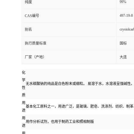
99%
纯度
资
497-19-8
CAS编号
质
crystolca
别名
执行质量标准
国标
厂家（产地）
大连
化
学
无水碳酸钠的纯品是白色粉末或细粒。 易溶于水，水溶液呈强碱性
性
质
用
基本化工原料之一，用途广泛，是玻璃、肥皂、洗涤剂、纺织、制革
途
用
用作分析试剂，也用于制药工业和照相制版
途
用