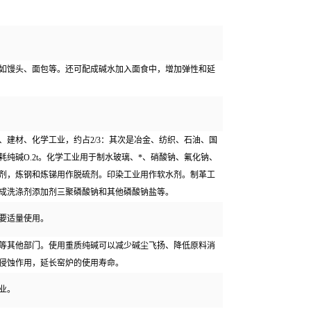
如馒头、面包等。还可配成碱水加入面食中，增加弹性和延
建材、化学工业，约占2/3：其次是冶金、纺织、石油、国
纯碱O.2t。化学工业用于制水玻璃、*、硝酸钠、氟化钠、
剂，炼钢和炼锑用作脱硫剂。印染工业用作软水剂。制革工
成洗涤剂添加剂三聚磷酸钠和其他磷酸钠盐等。
要适量使用。
等其他部门。使用重质纯碱可以减少碱尘飞扬、降低原料消
侵蚀作用，延长窑炉的使用寿命。
业。