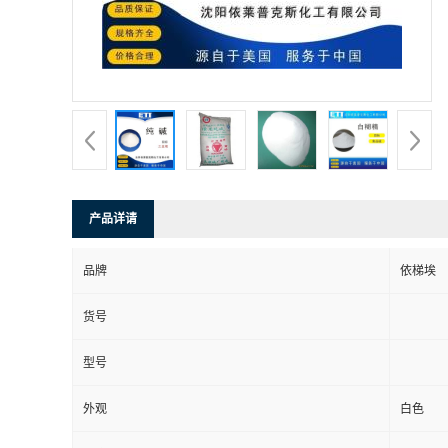
系
方
式
在
产品详请
线
品牌
依梯埃
留
货号
言
型号
公
外观
白色
司