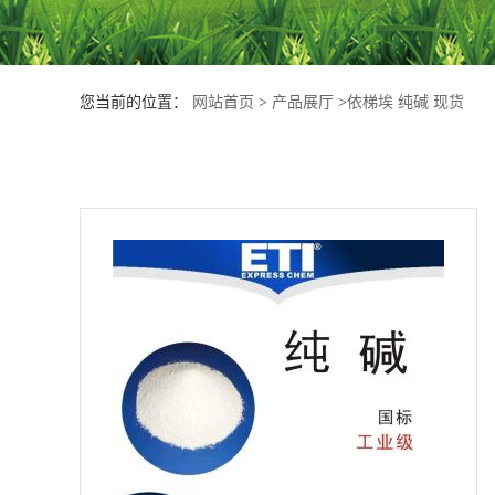
产
品
您当前的位置：
网站首页
>
产品展厅
>
依梯埃 纯碱 现货
展
厅
公
司
动
态
联