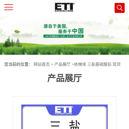
公
司
首
您当前的位置：
网站首页
>
产品展厅
>
依梯埃 三盐基硫酸铅 现货
页
产品展厅
公
司
介
绍