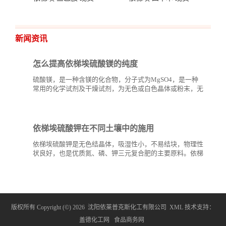
新闻资讯
怎么提高依梯埃硫酸镁的纯度
硫酸镁，是一种含镁的化合物，分子式为MgSO4，是一种
常用的化学试剂及干燥试剂，为无色或白色晶体或粉末，无
臭、味苦，有潮解性。硫酸镁和其他钾、钙、氨基酸盐、硅
酸盐等矿物质一样，可以用...
依梯埃硫酸钾在不同土壤中的施用
依梯埃硫酸钾是无色结晶体，吸湿性小，不易结块，物理性
状良好，也是优质氮、磷、钾三元复合肥的主要原料。依梯
埃硫酸钾是一种无氯、优质高效钾肥，特别是在烟草、葡
萄、...
版权所有 Copyright (©) 2026
沈阳依莱普克斯化工有限公司
XML
技术支持：
盖德化工网
食品商务网