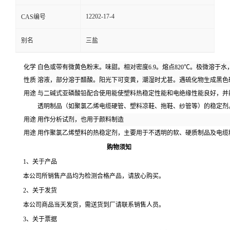
12202-17-4
CAS编号
资
别名
三盐
质
化学
白色或带有微黄色粉末。味甜。相对密度6.9。熔点820℃。极微溶于
性质
溶液，部分溶于醋酸。阳光下可变黄，潮湿时尤甚。遇硫化物生成黑色
用途
与二碱式亚磷酸铅配合使用能使塑料热稳定性能和电绝缘性能良好，并
透明制品（如聚氯乙烯电缆硬管、塑料凉鞋、拖鞋、纱管等）的稳定剂
用途
用作分析试剂，也用于颜料制造
用途
用作聚氯乙烯塑料的热稳定剂，主要用于不透明的软、硬质制品及电缆
购物须知
1
、关于产品
本公司所销售产品均为检测合格产品，请放心购买。
2
、关于发货
本公司商品当天发货，需送货到厂请联系销售人员。
3
、关于票据