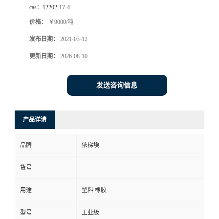
cas：
12202-17-4
系
价格：
￥9000/吨
发布日期：
2021-03-12
方
更新日期：
2026-08-10
式
发送咨询信息
在
线
产品详请
留
品牌
依梯埃
言
货号
公
用途
塑料 橡胶
型号
工业级
司