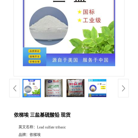
产
品
展
厅
公
司
动
依梯埃 三盐基硫酸铅 现货
态
英文名称：
Lead sulfate tribasic
联
品牌：
依梯埃