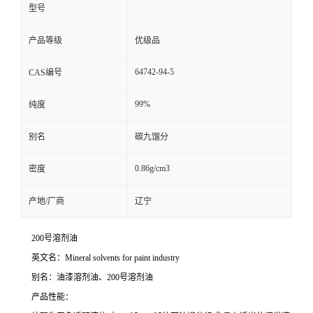
型号
资
产品等级
优级品
质
64742-94-5
CAS编号
99%
纯度
别名
碳九馏分
0.86g/cm3
密度
产地/厂商
辽宁
200号溶剂油
英文名：Mineral solvents for paint industry
别名：油漆溶剂油、200号溶剂油
产品性能：