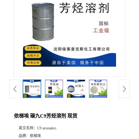
产
品
展
厅
公
司
动
依梯埃 碳九C9芳烃溶剂 现货
态
英文名称：
C9 aromatics
联
品牌：
依梯埃