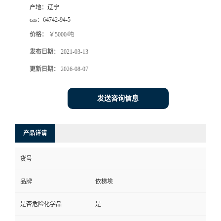
产地：
辽宁
系
cas：
64742-94-5
价格：
￥5000/吨
方
发布日期：
2021-03-13
式
更新日期：
2026-08-07
在
发送咨询信息
线
产品详请
留
货号
言
品牌
依梯埃
公
是否危险化学品
是
司