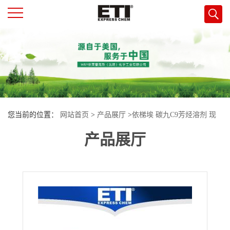
公
司
首
您当前的位置：
网站首页
>
产品展厅
>
依梯埃 碳九C9芳烃溶剂 现
页
产品展厅
货
公
司
介
绍