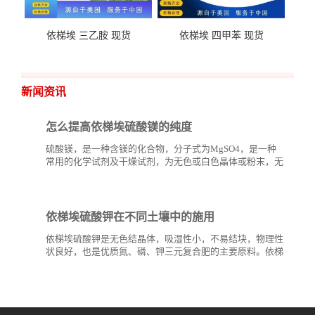
依梯埃 三乙胺 现货
依梯埃 四甲苯 现货
新闻资讯
怎么提高依梯埃硫酸镁的纯度
硫酸镁，是一种含镁的化合物，分子式为MgSO4，是一种
常用的化学试剂及干燥试剂，为无色或白色晶体或粉末，无
臭、味苦，有潮解性。硫酸镁和其他钾、钙、氨基酸盐、硅
酸盐等矿物质一样，可以用...
依梯埃硫酸钾在不同土壤中的施用
依梯埃硫酸钾是无色结晶体，吸湿性小，不易结块，物理性
状良好，也是优质氮、磷、钾三元复合肥的主要原料。依梯
埃硫酸钾是一种无氯、优质高效钾肥，特别是在烟草、葡
萄、...