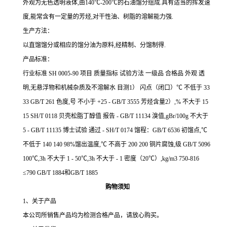
外观为无色透明液体,由140℃-200℃的石油馏分组成.具有适当的挥发速
度
,能常含有一定量的芳烃,对干性油、树脂的溶解能力强.
生产方法：
以直馏馏分或相应的馏分油为原料,经精制、分馏制得.
产品标准：
行业标准 SH 0005-90 项目 质量指标 试验方法 一级品 合格品 外观 透
明,无悬浮物和机械杂质及不溶解水 目测1） 闪点（闭口）℃ 不低于 33
33 GB/T 261 色度,号 不小于 +25 - GB/T 3555 芳烃含量2）,% 不大于 15
15 SH/T 0118 贝壳松脂丁醇值 报告 - GB/T 11134 溴值,gBr/100g 不大于
5 - GB/T 11135 博士试验 通过 - SH/T 0174 馏程：GB/T 6536 初馏点,℃
不低于 140 140 98%馏出温度,℃ 不高于 200 200 铜片腐蚀,级 GB/T 5096
100℃,3h 不大于 1 - 50℃,3h 不大于 - 1 密度（20℃）,kg/m3 750-816
≤790 GB/T 1884和GB/T 1885
购物须知
1
、关于产品
本公司所销售产品均为检测合格产品，请放心购买。