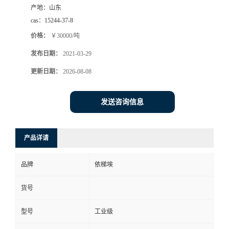
产地：
山东
系
cas：
15244-37-8
价格：
￥30000/吨
方
发布日期：
2021-03-29
式
更新日期：
2026-08-08
在
发送咨询信息
线
产品详请
留
品牌
依梯埃
言
货号
公
型号
工业级
司