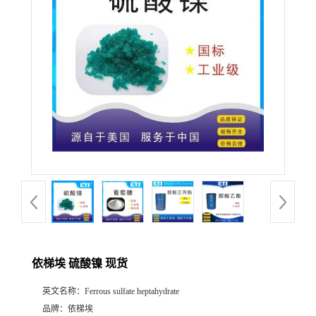
产
品
展
厅
公
司
动
依梯埃 硫酸镍 现货
态
英文名称：
Ferrous sulfate heptahydrate
联
品牌：
依梯埃