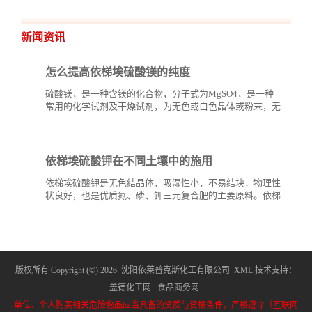
新闻资讯
怎么提高依梯埃硫酸镁的纯度
硫酸镁，是一种含镁的化合物，分子式为MgSO4，是一种
常用的化学试剂及干燥试剂，为无色或白色晶体或粉末，无
臭、味苦，有潮解性。硫酸镁和其他钾、钙、氨基酸盐、硅
酸盐等矿物质一样，可以用...
依梯埃硫酸钾在不同土壤中的施用
依梯埃硫酸钾是无色结晶体，吸湿性小，不易结块，物理性
状良好，也是优质氮、磷、钾三元复合肥的主要原料。依梯
埃硫酸钾是一种无氯、优质高效钾肥，特别是在烟草、葡
萄、...
版权所有 Copyright (©) 2026
沈阳依莱普克斯化工有限公司
XML
技术支持：
盖德化工网
食品商务网
单位、个人购买相关危险物品应当具备的资质与资格条件，严格遵守《互联网