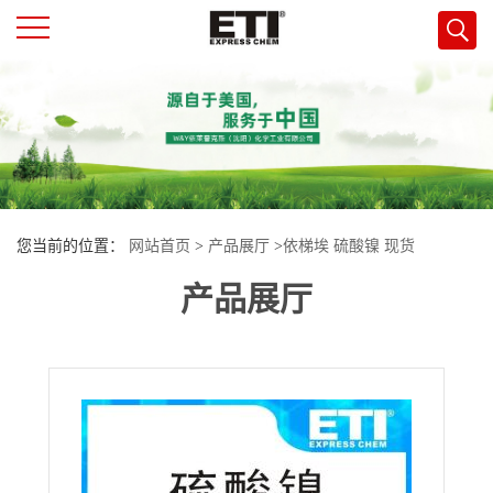
公
司
首
您当前的位置：
网站首页
>
产品展厅
>
依梯埃 硫酸镍 现货
页
产品展厅
公
司
介
绍