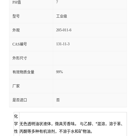
7
PH值
资
型号
工业级
质
205-011-6
外观
131-11-3
CAS编号
外形尺寸
99%
有效物质含量
厂家
是否进口
否
化
学
无色透明油状液体，微具芳香味。 与乙醇、*混溶，溶于苯、
性
丙酮等多种有机溶剂，不溶于水和矿物油。