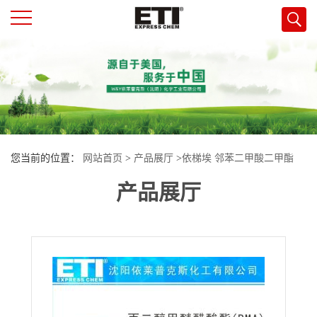
公
司
首
您当前的位置：
网站首页
>
产品展厅
>
依梯埃 邻苯二甲酸二甲酯
页
产品展厅
DMP 现货
公
司
介
绍