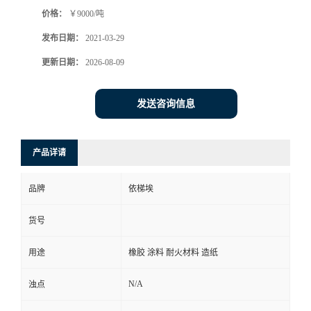
价格：
￥9000/吨
系
发布日期：
2021-03-29
方
更新日期：
2026-08-09
式
发送咨询信息
在
产品详请
线
品牌
依梯埃
留
货号
言
用途
橡胶 涂料 耐火材料 造纸
公
N/A
浊点
司