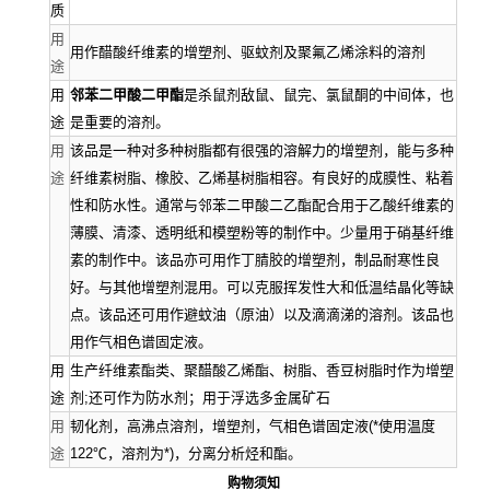
质
用
用作醋酸纤维素的增塑剂、驱蚊剂及聚氟乙烯涂料的溶剂
途
用
邻苯二甲酸二甲酯
是杀鼠剂敌鼠、鼠完、氯鼠酮的中间体，也
途
是重要的溶剂。
用
该品是一种对多种树脂都有很强的溶解力的增塑剂，能与多种
途
纤维素树脂、橡胶、乙烯基树脂相容。有良好的成膜性、粘着
性和防水性。通常与邻苯二甲酸二乙酯配合用于乙酸纤维素的
薄膜、清漆、透明纸和模塑粉等的制作中。少量用于硝基纤维
素的制作中。该品亦可用作丁腈胶的增塑剂，制品耐寒性良
好。与其他增塑剂混用。可以克服挥发性大和低温结晶化等缺
点。该品还可用作避蚊油（原油）以及滴滴涕的溶剂。该品也
用作气相色谱固定液。
用
生产纤维素酯类、聚醋酸乙烯酯、树脂、香豆树脂时作为增塑
途
剂;还可作为防水剂；用于浮选多金属矿石
用
韧化剂，高沸点溶剂，增塑剂，气相色谱固定液(*使用温度
途
122℃，溶剂为*)，分离分析烃和酯。
购物须知