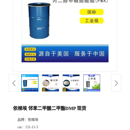
产
品
展
厅
公
司
动
依梯埃 邻苯二甲酸二甲酯DMP 现货
态
品牌：
依梯埃
联
cas：
131-11-3