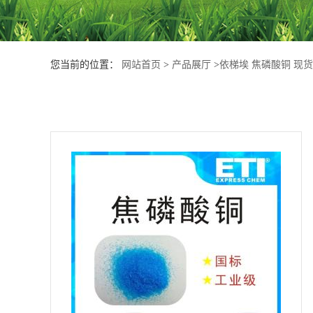
产
品
您当前的位置：
网站首页
>
产品展厅
>
依梯埃 焦磷酸铜 现货
展
厅
公
司
动
态
联