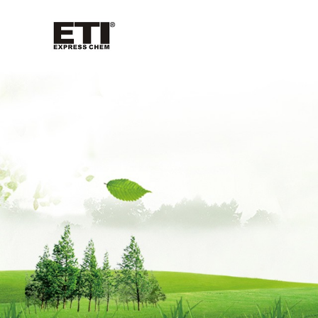
公
司
首
页
公
司
介
绍