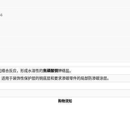
-6
起络合反应，形成水溶性的
焦磷酸铜
钾络盐。
。适用于装饰性保护层的铜底层和要求渗碳零件的局部防渗碳涂层。
购物须知