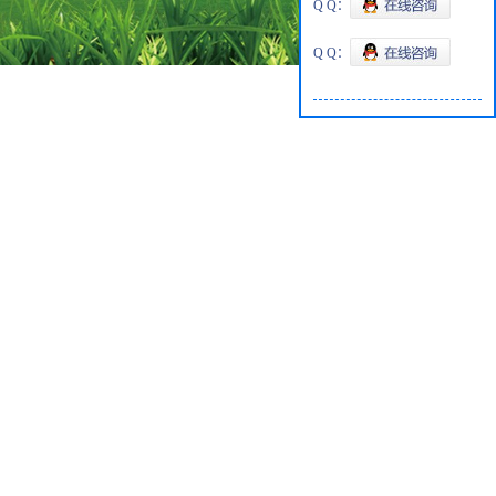
Q Q：
Q Q：