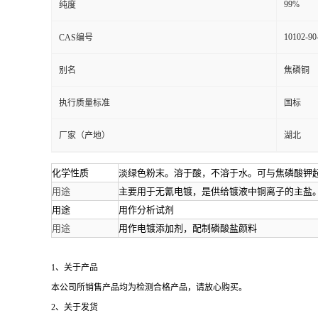
99%
纯度
资
10102-90
CAS编号
质
别名
焦磷铜
执行质量标准
国标
厂家（产地）
湖北
化学性质
淡绿色粉末。溶于酸，不溶于水。可与焦磷酸钾
用途
主要用于无氰电镀，是供给镀液中铜离子的主盐
用途
用作分析试剂
用途
用作电镀添加剂，配制磷酸盐颜料
1
、关于产品
本公司所销售产品均为检测合格产品，请放心购买。
2
、关于发货