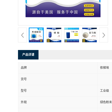
系
方
式
在
产品详请
线
品牌
依梯埃
留
货号
言
型号
工业级
公
外观
绿色粉末
司