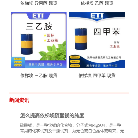
依梯埃 异丙醇 现货
依梯埃 乙醇 现货
依梯埃 三乙胺 现货
依梯埃 四甲苯 现货
新闻资讯
怎么提高依梯埃硫酸镁的纯度
硫酸镁，是一种含镁的化合物，分子式为MgSO4，是一种
常用的化学试剂及干燥试剂，为无色或白色晶体或粉末，无
臭、味苦，有潮解性。硫酸镁和其他钾、钙、氨基酸盐、硅