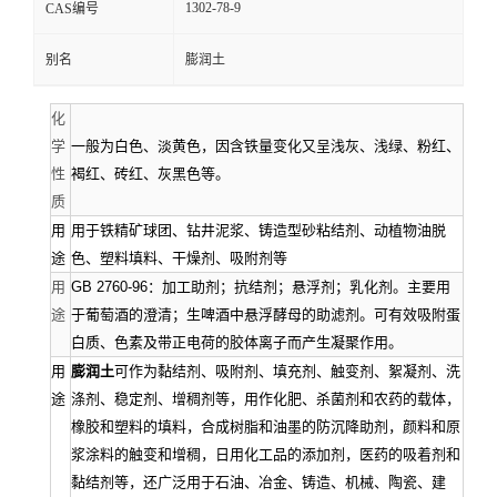
1302-78-9
CAS编号
资
别名
膨润土
质
化
学
一般为白色、淡黄色，因含铁量变化又呈浅灰、浅绿、粉红、
性
褐红、砖红、灰黑色等。
质
用
用于铁精矿球团、钻井泥浆、铸造型砂粘结剂、动植物油脱
途
色、塑料填料、干燥剂、吸附剂等
用
GB 2760-96：加工助剂；抗结剂；悬浮剂；乳化剂。主要用
途
于葡萄酒的澄清；生啤酒中悬浮酵母的助滤剂。可有效吸附蛋
白质、色素及带正电荷的胶体离子而产生凝聚作用。
用
膨润土
可作为黏结剂、吸附剂、填充剂、触变剂、絮凝剂、洗
途
涤剂、稳定剂、增稠剂等，用作化肥、杀菌剂和农药的载体，
橡胶和塑料的填料，合成树脂和油墨的防沉降助剂，颜料和原
浆涂料的触变和增稠，日用化工品的添加剂，医药的吸着剂和
黏结剂等，还广泛用于石油、冶金、铸造、机械、陶瓷、建