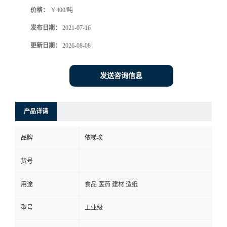
价格：
￥400/吨
系
发布日期：
2021-07-16
方
更新日期：
2026-08-08
式
发送咨询信息
在
产品详请
线
品牌
依梯埃
留
货号
言
用途
食品 医药 建材 造纸
公
型号
工业级
司