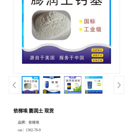
产
品
展
厅
公
司
动
依梯埃 膨润土 现货
态
品牌：
依梯埃
联
cas：
1302-78-9