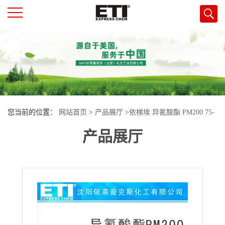
公
司
首
您当前的位置：
网站首页
>
产品展厅
>
依梯埃 异氰酸酯 PM200 75-
页
产品展厅
13-8 沈阳现货
公
司
介
绍