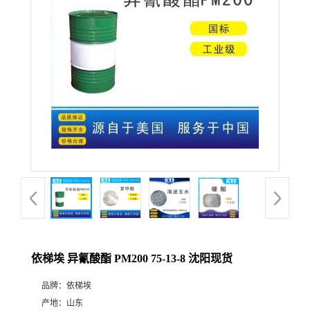
产
品
展
厅
公
司
动
依梯埃 异氰酸酯 PM200 75-13-8 沈阳现货
态
品牌：
依梯埃
联
产地：
山东