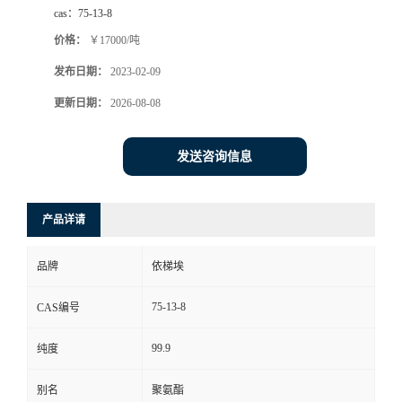
cas：
75-13-8
系
价格：
￥17000/吨
发布日期：
2023-02-09
方
更新日期：
2026-08-08
式
发送咨询信息
在
线
产品详请
留
品牌
依梯埃
言
75-13-8
CAS编号
公
99.9
纯度
别名
聚氨酯
司