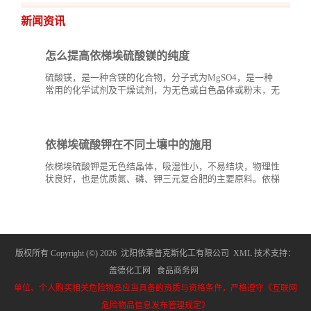
新闻资讯
怎么提高依梯埃硫酸镁的纯度
硫酸镁，是一种含镁的化合物，分子式为MgSO4，是一种
常用的化学试剂及干燥试剂，为无色或白色晶体或粉末，无
臭、味苦，有潮解性。硫酸镁和其他钾、钙、氨基酸盐、硅
酸盐等矿物质一样，可以用...
依梯埃硫酸钾在不同土壤中的施用
依梯埃硫酸钾是无色结晶体，吸湿性小，不易结块，物理性
状良好，也是优质氮、磷、钾三元复合肥的主要原料。依梯
埃硫酸钾是一种无氯、优质高效钾肥，特别是在烟草、葡
萄、...
版权所有 Copyright (©) 2026
沈阳依莱普克斯化工有限公司
XML
技术支持：
盖德化工网
食品商务网
单位、个人购买相关危险物品应当具备的资质与资格条件，严格遵守《互联网
危险物品信息发布管理规定》