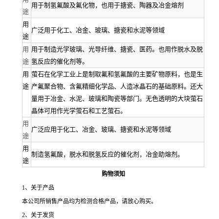
用于制氢氟酸及氟化物，也用于搪瓷、陶器及冶金熔剂
途
用
广泛用于化工、冶金、玻璃、搪瓷和水泥等领域
途
用
用于制造光学玻璃、光导纤维、搪瓷、医药。也用作脱水及脱
途
氢反应的催化剂等。
用
萤石在化学工业上是制取氟和氢氟酸的主要矿物原料，也是生
途
产氟聚合物、含氟精细化学品、人造冰晶石的基础原料。还大
量用于冶金、水泥、玻璃和陶瓷等部门。无色透明的大块萤石
晶体可用作光学萤石和工艺萤石。
用
广泛应用于化工、冶金、玻璃、搪瓷和水泥等领域
途
用
制造氢氟酸，脱水和脱氢反应的催化剂，冶金助熔剂。
途
购物须知
1
、关于产品
本公司所销售产品均为检测合格产品，请放心购买。
2
、关于发货