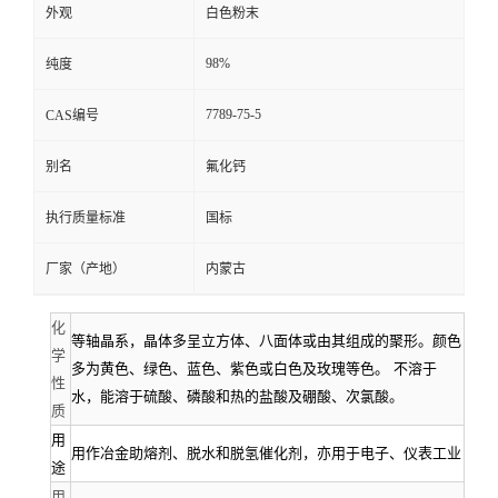
外观
白色粉末
资
98%
纯度
质
7789-75-5
CAS编号
别名
氟化钙
执行质量标准
国标
厂家（产地）
内蒙古
化
等轴晶系，晶体多呈立方体、八面体或由其组成的聚形。颜色
学
多为黄色、绿色、蓝色、紫色或白色及玫瑰等色。 不溶于
性
水，能溶于硫酸、磷酸和热的盐酸及硼酸、次氯酸。
质
用
用作冶金助熔剂、脱水和脱氢催化剂，亦用于电子、仪表工业
途
用