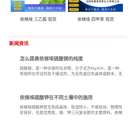
依梯埃 三乙胺 现货
依梯埃 四甲苯 现货
新闻资讯
怎么提高依梯埃硫酸镁的纯度
硫酸镁，是一种含镁的化合物，分子式为MgSO4，是一种
常用的化学试剂及干燥试剂，为无色或白色晶体或粉末，无
臭、味苦，有潮解性。硫酸镁和其他钾、钙、氨基酸盐、硅
酸盐等矿物质一样，可以用...
依梯埃硫酸钾在不同土壤中的施用
依梯埃硫酸钾是无色结晶体，吸湿性小，不易结块，物理性
状良好，也是优质氮、磷、钾三元复合肥的主要原料。依梯
埃硫酸钾是一种无氯、优质高效钾肥，特别是在烟草、葡
萄、...