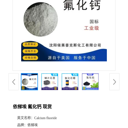
产
品
展
厅
公
司
动
依梯埃 氟化钙 现货
态
英文名称：
Calcium fluoride
联
品牌：
依梯埃