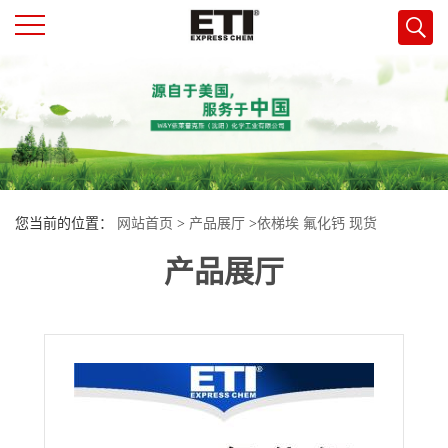
公
司
首
您当前的位置：
网站首页
>
产品展厅
>
依梯埃 氟化钙 现货
页
产品展厅
公
司
介
绍