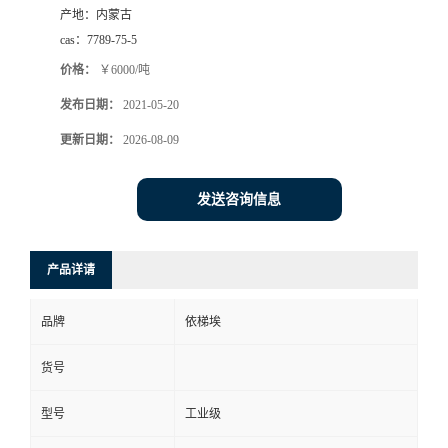
产地：
内蒙古
系
cas：
7789-75-5
价格：
￥6000/吨
方
发布日期：
2021-05-20
式
更新日期：
2026-08-09
在
发送咨询信息
线
产品详请
留
品牌
依梯埃
言
货号
公
型号
工业级
司