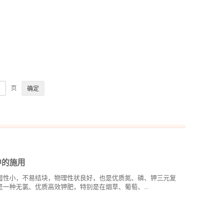
页
中的施用
湿性小，不易结块，物理性状良好，也是优质氮、磷、钾三元复
一种无氯、优质高效钾肥，特别是在烟草、葡萄、...