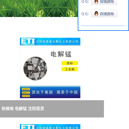
Q Q：
Q Q：
依梯埃 电解锰 沈阳现货