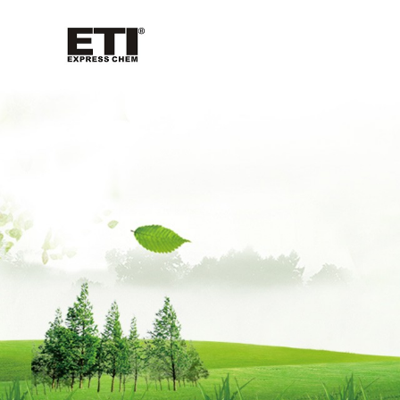
公
司
首
页
公
司
介
绍