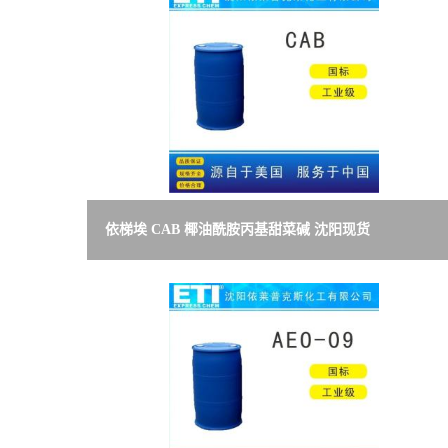
系
方
式
在
依梯埃 CAB 椰油酰胺丙基甜菜碱 沈阳现货
线
留
言
公
司