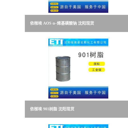
资
依梯埃 AOS α–烯基磺酸钠 沈阳现货
质
依梯埃 901树脂 沈阳现货