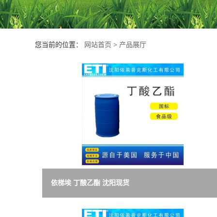
产
品
您当前的位置：
网站首页
>
产品展厅
展
厅
公
司
动
依梯埃 丁酸乙酯 沈阳现货
态
联