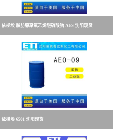
依梯埃 脂肪醇聚氧乙烯醚硫酸钠 AES 沈阳现货
依梯埃 6501 沈阳现货