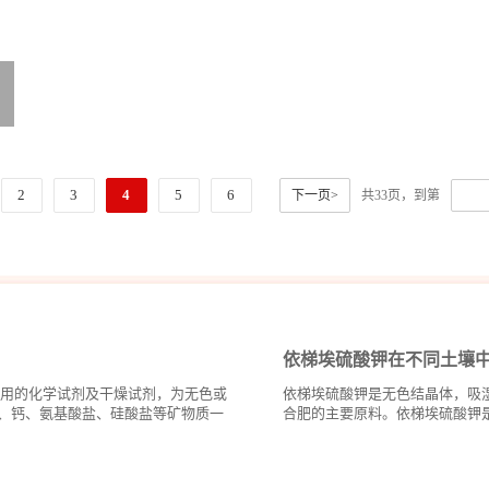
2
3
4
5
6
下一页>
共33页，到第
依梯埃硫酸钾在不同土壤
常用的化学试剂及干燥试剂，为无色或
依梯埃硫酸钾是无色结晶体，吸
、钙、氨基酸盐、硅酸盐等矿物质一
合肥的主要原料。依梯埃硫酸钾是