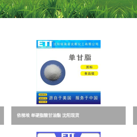
依梯埃 单硬脂酸甘油酯 沈阳现货